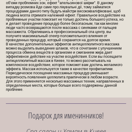
об'єми проблемних зон, ефект "апельсинової шкірки". В даному
випадку розмова йде саме про лікувальні дії, тому займатися
процедурами даного типу будуть майстри висококваліфіковані, щоб
людина могла отримати належний ефект. Правильное воздействие на
проблемные участки помогает не только достичь большего успеха, но
и делает проведение процедур более безопасным, так как многие
люди часто возвращаются после массажа с синяками от пальцев
массажиста. Обратившись в профессиональный спа центр, вы
получите максимальный спектр положительного влияния от
проведенных процедур, который сохранится на долгое время.
В качестве дополнительных эффектов антицеллюлитного массажа
можно выделить выведение шлаков, что в сочетании с улучшением
процесса обмена веществ в организме и сжиганием жира дает
эффективное действие на участке воздействия. Если вы посещаете
антицеллюлитный массаж в Киеве, то можно рассчитывать на
комплексное воздействие, которое поможет вам достичь желаемого
эффекта. Массаж используется также в качестве профилактики.
Периодическое посещение массажных процедур уменьшает
вероятность появления целлюлита практически в любом возрасте.
Для этого применяется несколько массажных техник, направленных в
определенные места, которые больше всего подвержены данной
проблеме.
Подарок для именинников!
Спа салон и Хамам
в
Киеве