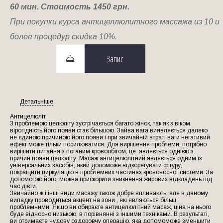
60 мин. Стоимость 1450 грн.
При покупки курса антицеллюлитного массажа из 10 и
более процедур скидка 10%.
Запис
Детальніше
Антицелюліт
З проблемою целюліту зустрічається багато жінок, так як з віком
вірогідність його появи стає більшою. Зайва вага виявляється далеко
не єдиною причиною його появи і при звичайній втраті ваги негативий
ефект може тільки посилюватися. Для вирішення проблеми, потрібно
вирішити питання з поганим кровообігом, це являється однією з
причин появи целюліту. Масаж антицелюлітний являється одним із
універсальних засобів, який допоможе відкорегувати фігуру,
покращити циркуляцію в проблемних частинах кровоносної системи. За
допомогою його, можна прискорити зникнення жирових відкладень під
час дієти.
Звичайно ж і інші види масажу також добре впливають, але в даному
випадку проводиться акцент на зони , які являються більш
проблемними. Якщо ви обираєте антицелюлітний масаж, ціна на нього
буде відносно низькою, в порівнянні з іншими техніками. В результаті,
ви отримаєте чудову оздоровчу операцію, яка допомоможе зменшити