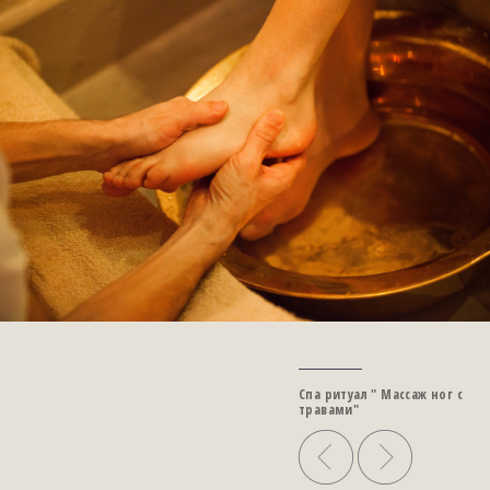
Спа ритуал " Массаж ног с
травами"