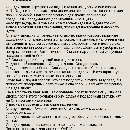
Спа для двоих. Прекрасным подарком вашим друзьям или самим
себе будет спа программа для двоих или как еще называт ее Спа для
пары. Это особенная спа программа для двоих, специально
созданная и продуманная для мужчины и женщины.
Чудо процедуруды в хамаме, спа массажи - где вы будете только
вдвоем обновят ваши отношения, поднимут настроение и нежность
чуств.
Спа для двоих - это прекрасный отдых во время которого приятные
ощущения от спа массажей и спа программ в хаммаме наполнят ваши
отношения и чувства свежестью, яркостью, романтикой и нежностью.
Ваши отношения достойны того, чтобы о них заботиться и удобрять как
прекрасный цветок. Романтическое Спа для пары - это самый лучший
подарок вашей любви.
А " Спа для двоих" - лучший помощник в этом!
Подарочный сертификат. Спа для двоих. Спа для пары.
Предалагаем попробовать Спа для двоих, а также Спа программу -
Спа шоколад или Фруктовое Спа. Купите подарочный сертификат у нас
на выбор есть самые разные программы Спа.
Когда ваши друзья спросят, что вам подарить на годовщину свадьбы -
попросите подарочный сертификат в спа салон и закажите программу
Спа для двоих.
Как часто так бывает, наши влюбленные, посетив программу Спа для
двоих, после этого покупают своим друзьям подарочный сертификат
на Спа программу для пары.
У нас на выбор есть следующие программы:
Спа для двоих - Романинтический Спа хаммам + массаж на
кокосовом масле.
Спа для двоих шоколодное - шоколадное обертывание и шоколадный
массаж
Спа для двоих в спа комнате - кокон пилинг + спа массаж
Вип спа программа для двоих - LOVE IS...