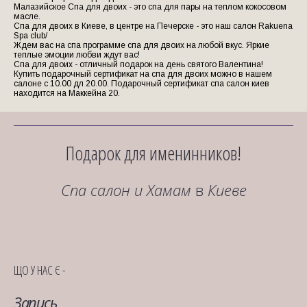
Малазийское Спа для двоих - это спа для пары на теплом кокосовом
масле.
Спа для двоих в Киеве, в центре на Печерске - это наш салон Rakuena
Spa club/
Ждем вас на спа программе спа для двоих на любой вкус. Яркие
теплые эмоции любви ждут вас!
Спа для двоих - отличный подарок на день святого Валентина!
Купить подарочный сертификат на спа для двоих можно в нашем
салоне с 10.00 дл 20.00. Подарочный сертификат спа салон киев
находится на Маккейна 20.
Подарок для именинников!
Спа салон и Хамам
в
Киеве
ЩО У НАС Є -
Запись