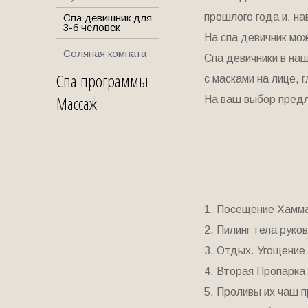
прошлого года и, на
Спа девишник для
3-6 человек
На спа девичник мож
Соляная комната
Спа девичники в наш
Спа программы
с масками на лице, г
Массаж
На ваш выбор предл
1. Посещение Хамма
2. Пилинг тела руко
3. Отдых. Угощение
4. Вторая Пропарка
5. Проливы их чаш 