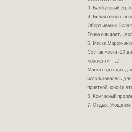
3. Бамбуковый скраб
4. Белая глина с ро
Обертывание Белая 
Глина очищает, , во
5. Маска Марокканск
Состав маски -20 ди
лаванда и т.д).
Маска подходит для
использовалась для
приятной, юной и ат
6. Контасный пролив
7. Отдых. Угощение