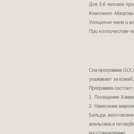
Для 3-6 человек про
Комплект -Махровы
Угощение чаем и в
При колличестве че
Спа программа GOLD
ухаживает за кожей
Программа состоит 
1. Посещение Хамма
2. Нанесение марокк
Бельди, изготовленн
апельсина и петигрй
восстановлению.