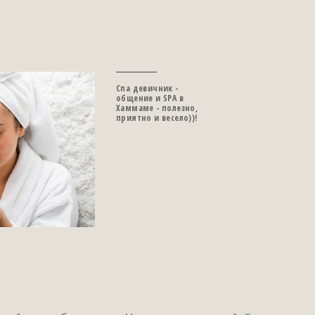
Спа девичник -
общение и SPA в
Хаммаме - полезно,
приятно и весело))!