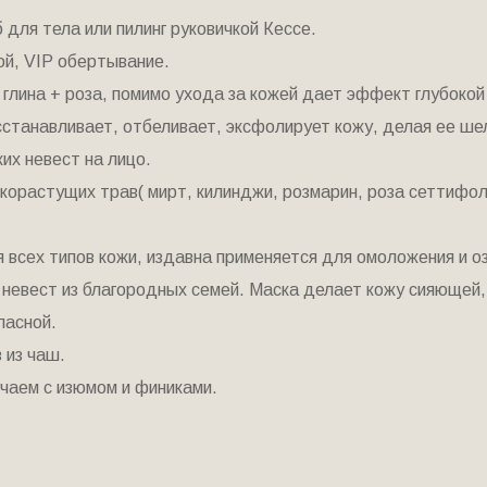
 для тела или пилинг руковичкой Кессе.
зой, VIP обертывание.
глина + роза, помимо ухода за кожей дает эффект глубокой
сстанавливает, отбеливает, эксфолирует кожу, делая ее шел
их невест на лицо.
корастущих трав( мирт, килинджи, розмарин, роза сеттифоли
 всех типов кожи, издавна применяется для омоложения и о
 невест из благородных семей. Маска делает кожу сияющей,
ласной.
 из чаш.
 чаем с изюмом и финиками.