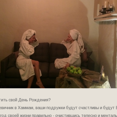
етить свой День Рождения?
евичник в Хаммам, ваши подружки будут счастливы и будут В
год своей жизни правильно - очистившись телесно и ментал