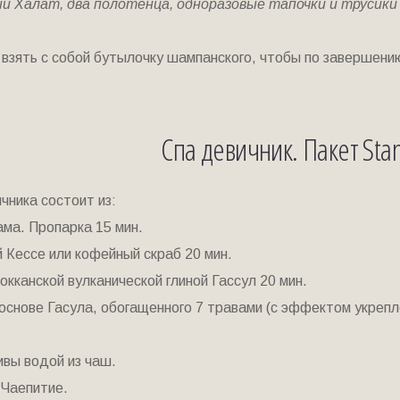
й Халат, два полотенца, одноразовые тапочки и трусики
взять с собой бутылочку шампанского, чтобы по завершению
Спа девичник. Пакет Sta
чника состоит из:
ма. Пропарка 15 мин.
й Кессе или кофейный скраб 20 мин.
кканской вулканической глиной Гассул 20 мин.
 основе Гасула, обогащенного 7 травами (с эффектом укреп
ивы водой из чаш.
 Чаепитие.