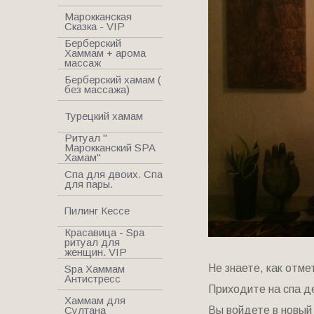
Марокканская
Сказка - VIP
Берберский
Хаммам + арома
массаж
Берберский хамам (
без массажа)
Турецкий хамам
Ритуал "
Марокканский SPA
Хамам"
Спа для двоих. Спа
для пары.
Пилинг Кессе
Красавица - Spa
ритуал для
женщин. VIP
Не знаете, как отм
Spa Хаммам
Антистресс
Приходите на спа д
Хаммам для
Султана
Вы войдете в новый 