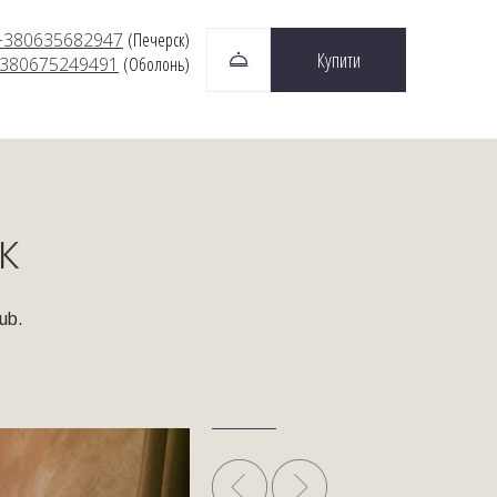
+380635682947
(Печерск)
Купити
380675249491
(Оболонь)
к
ub.