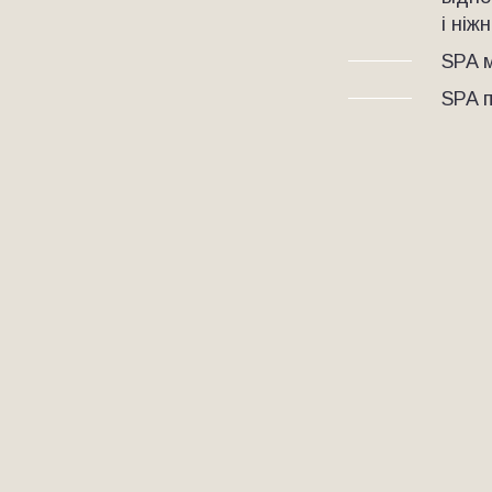
і ніж
SPA м
SPA п