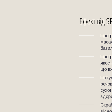
Ефект від S
Прогр
маса
базил
Прогр
якост
що вх
Потуж
речов
сухої
здор
Скраб
відно