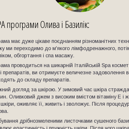
PA програми Олива і Базилік:
ама має дуже цікаве поєднанням різноманітних технік
жу ми переходимо до м'якого лімфодренажного, поті
іком, обгортання і спа масажу.
ама проводиться на шикарній Італійській Spa космети
і препаратів, ви отримуєте величезне задоволення в
одять до складу препаратів.
ний догляд за шкірою. У зимовий час шкіра страждає
ин. Оливковий джем з високим вмістом вітаміну E і 
 шкіри, оживляє її, живить і зволожує. Після процеду
ова.
ування дрібнозмеленими листочками сушеного базилі
влює еластичність і пружність шкіри. Після чого шкір