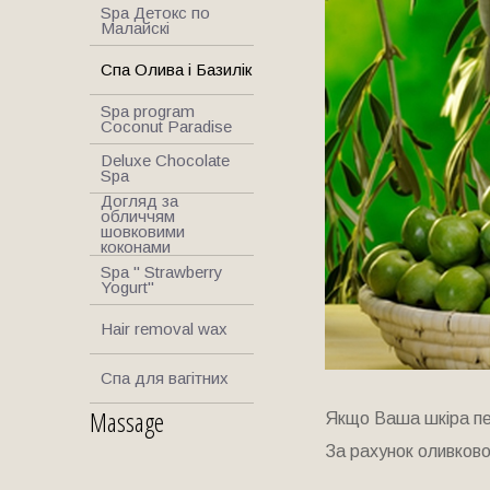
Spa Детокс по
Малайскі
Спа Олива і Базилік
Spa program
Coconut Paradise
Deluxe Chocolate
Spa
Догляд за
обличчям
шовковими
коконами
Spa " Strawberry
Yogurt"
Hair removal wax
Спа для вагітних
Massage
Якщо Ваша шкіра пер
За рахунок оливково