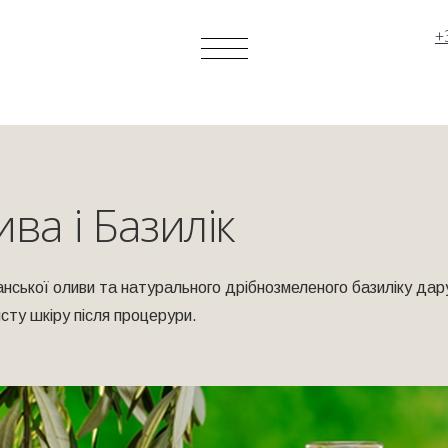
+
ва і Базилік
канської оливи та натурального дрібнозмеленого базиліку да
исту шкіру після процерури.