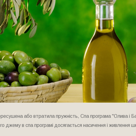
есушена або втратила пружність, Спа програма "Олива і Бази
го джему в спа програмі досягається насичення і живлення шк