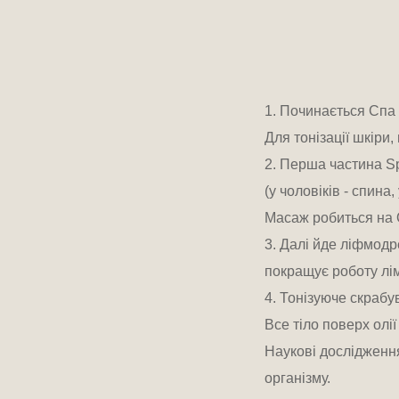
1. Починається Спа 
Для тонізації шкіри,
2. Перша частина Sp
(у чоловіків - спина
Масаж робиться на O
3. Далі йде ліфмод
покращує роботу лім
4. Тонізуюче скрабу
Все тіло поверх олі
Наукові дослідження
організму.
