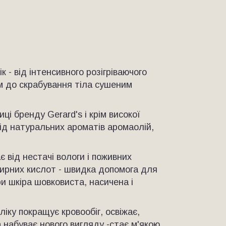
 - від інтенсивного розігріваючого
м до скрабування тіла сушеним
ці бренду Gerard's і крім високої
ід натуральних ароматів аромаолій,
 від нестачі вологи і поживних
жирних кислот - швидка допомога для
ри шкіра шовковиста, насичена і
ку покращує кровообіг, освіжає,
а набуває нового вигляду -стає м'якою