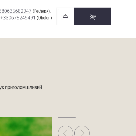
380635682947
(Pechersk),
Buy
+380675249491
(Obolon)
рує приголомшливий