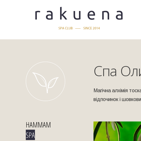
Спа Оли
Магічна алхімія тос
відпочинок і шовков
HAMMAM
SPA