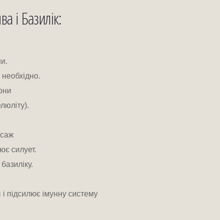
а і Базилік:
и. 
 необхідно. 
они 
люліту). 
саж 
ює силует.
базиліку.
 і підсилює імунну систему 