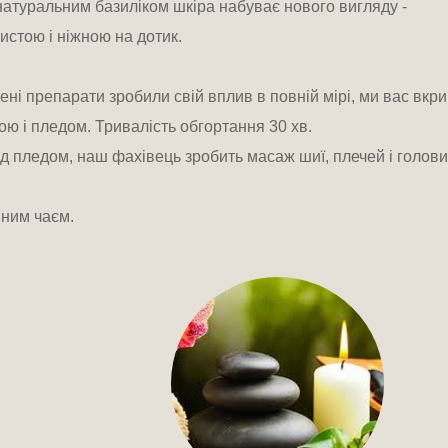
атуральним базиліком шкіра набуває нового вигляду - 
истою і ніжною на дотик.

ені препарати зробили свій вплив в повній мірі, ми вас вкр
ю і пледом. Тривалість обгортання 30 хв.

ід пледом, наш фахівець зробить масаж шиї, плечей і голови.
яним чаєм.