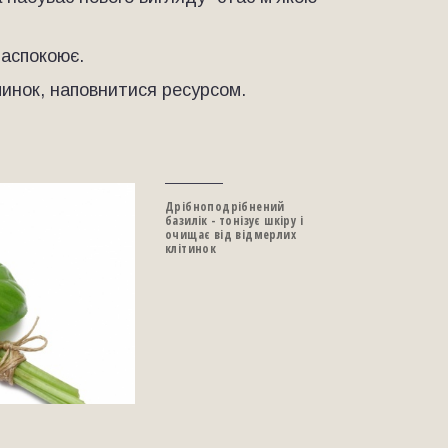
заспокоює.
чинок, наповнитися ресурсом.
Дрібноподрібнений
базилік - тонізує шкіру і
очищає від відмерлих
клітинок