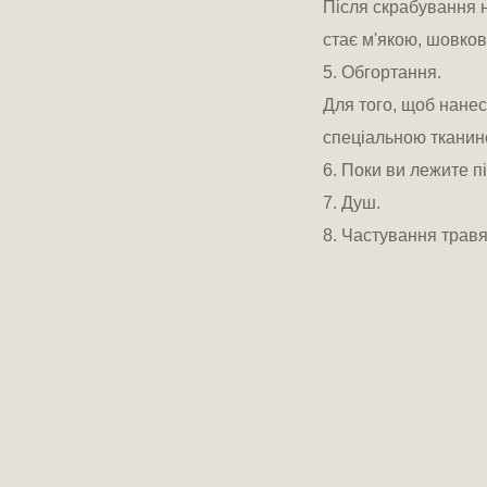
Після скрабування н
стає м'якою, шовков
5. Обгортання.

Для того, щоб нанес
спеціальною тканино
6. Поки ви лежите п
7. Душ.

8. Частування трав