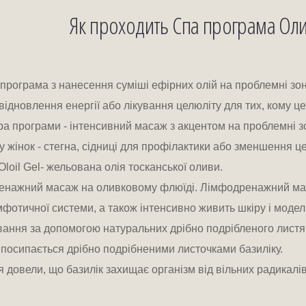
Як проходить Спа програма Олив
програма з нанесення суміші ефірних олій на проблемні зон
 відновлення енергії або лікування целюліту для тих, кому це
a програми - інтенсивний масаж з акцентом на проблемні з
, у жінок - стегна, сідниці для профілактики або зменшення це
loil Gel- жельована олія тосканської оливи. 
ренажний масаж на оливковому флюїді. Лімфодренажний ма
фотичної системи, а також інтенсивно живить шкіру і модел
вання за допомогою натуральних дрібно подрібленого листя 
ї посипається дрібно подрібненими листочками базиліку. 
 довели, що базилік захищає організм від вільних радикалів